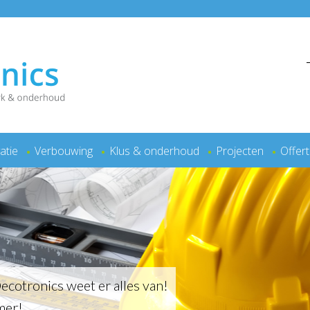
atie
Verbouwing
Klus & onderhoud
Projecten
Offer
Decotronics weet er alles van!
mer!