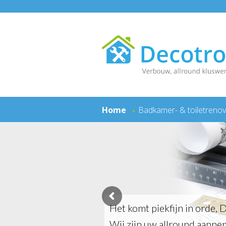
Home
Badkamer- & toiletrenov
Het komt piekfijn in orde, 
Wij zijn uw allround aanne