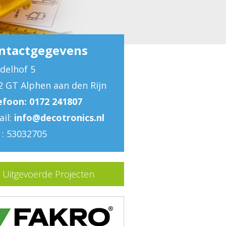
ntactgegevens
delhof 5
2 GT Alphen aan den Rijn
efoon: 0172 241807
ail:
info@decotronics.nl
 : 53032705
Uitgevoerde Projecten