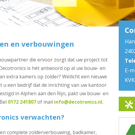
Co
Hän
sen en verbouwingen
240
uwpartner die ervoor zorgt dat uw project tot
Tel
 Decotronics is hét antwoord op al uw bouw- en
E-m
n extra kamers op zolder? Wellicht een nieuwe
KVK
 u een bedrijf dat de inrichting van uw kantoor
estigd in Alphen aan den Rijn, pakt uw bouw- en
 Bel
0172 241807
of mail
info@decotronics.nl
.
ronics verwachten?
 een complete zolderverbouwing, badkamer,