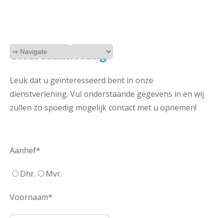
Home
Badkamer- & toiletrenovatie
Verbouwing
Klus & onderhoud
Projecten
Offerte aanvragen
Contact
Offerteaanvraag
Leuk dat u geïnteresseerd bent in onze
dienstverlening. Vul onderstaande gegevens in en wij
zullen zo spoedig mogelijk contact met u opnemen!
Aanhef*
Dhr.
Mvr.
Voornaam*