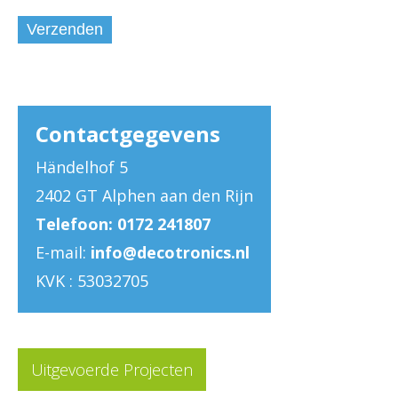
Contactgegevens
Händelhof 5
2402 GT Alphen aan den Rijn
Telefoon: 0172 241807
E-mail:
info@decotronics.nl
KVK : 53032705
Uitgevoerde Projecten